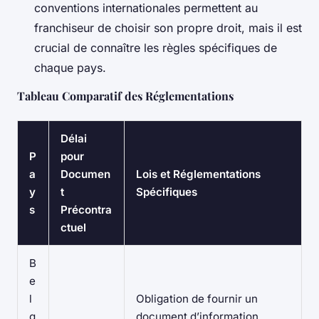
conventions internationales permettent au
franchiseur de choisir son propre droit, mais il est
crucial de connaître les règles spécifiques de
chaque pays.
Tableau Comparatif des Réglementations
Délai
P
pour
a
Documen
Lois et Réglementations
y
t
Spécifiques
s
Précontra
ctuel
B
e
l
Obligation de fournir un
g
document d’information