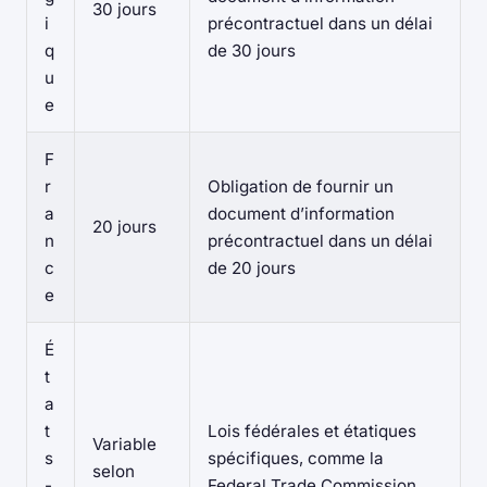
30 jours
i
précontractuel dans un délai
q
de 30 jours
u
e
F
r
Obligation de fournir un
a
document d’information
20 jours
n
précontractuel dans un délai
c
de 20 jours
e
É
t
a
t
Lois fédérales et étatiques
Variable
s
spécifiques, comme la
selon
-
Federal Trade Commission