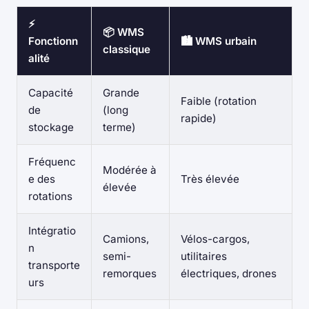
⚡
📦 WMS
Fonctionn
🏙️ WMS urbain
classique
alité
Capacité
Grande
Faible (rotation
de
(long
rapide)
stockage
terme)
Fréquenc
Modérée à
e des
Très élevée
élevée
rotations
Intégratio
Camions,
Vélos-cargos,
n
semi-
utilitaires
transporte
remorques
électriques, drones
urs