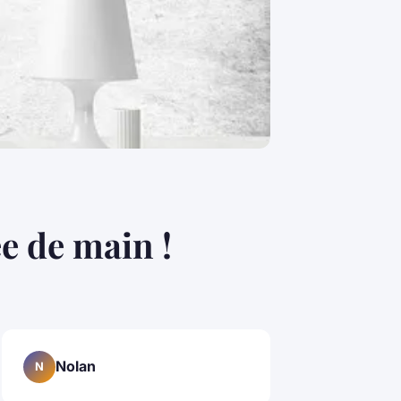
ée de main !
Nolan
N